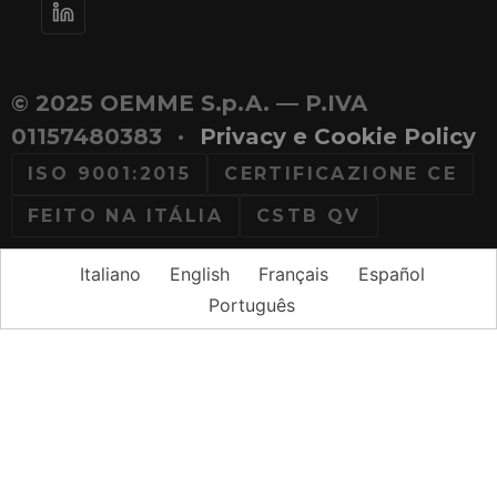
© 2025 OEMME S.p.A. — P.IVA
01157480383
·
Privacy e Cookie Policy
ISO 9001:2015
CERTIFICAZIONE CE
FEITO NA ITÁLIA
CSTB QV
Italiano
English
Français
Español
Português