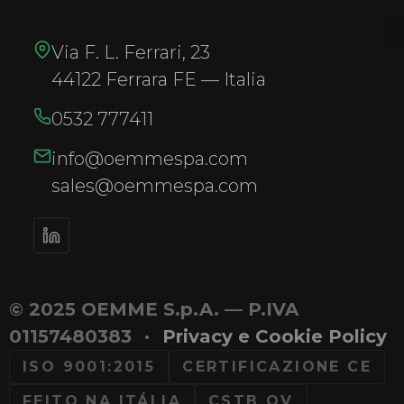
Via F. L. Ferrari, 23
44122 Ferrara FE — Italia
0532 777411
info@oemmespa.com
sales@oemmespa.com
© 2025 OEMME S.p.A. — P.IVA
01157480383
·
Privacy e Cookie Policy
ISO 9001:2015
CERTIFICAZIONE CE
FEITO NA ITÁLIA
CSTB QV