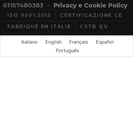
01157480383
·
Privacy e Cookie Policy
ISO 9001:2015
CERTIFICAZIONE CE
FABRIQUÉ EN ITALIE
CSTB QV
Italiano
English
Français
Español
Português